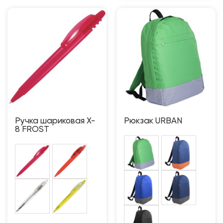
Ручка шариковая X-
Рюкзак URBAN
8 FROST