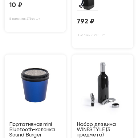
10
₽
В наличии: 27344 шт
792
₽
В наличии: 2711 шт
Портативная mini
Набор для вина
Bluetooth-колонка
WINESTYLE (3
Sound Burger
предмета)