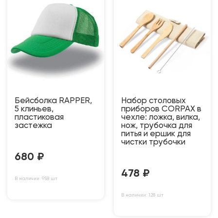
Бейсболка RAPPER,
Набор столовых
5 клиньев,
приборов CORPAX в
пластиковая
чехле: ложка, вилка,
застежка
нож, трубочка для
питья и ершик для
чистки трубочки
680
₽
478
₽
В наличии: 958 шт
В наличии: 128 шт