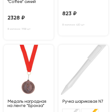
"Coffee" синий
823
₽
2328
₽
В наличии: 620 шт
В наличии: 1958 шт
Медаль наградная
Ручка шариковая N7
на ленте "Бронза"