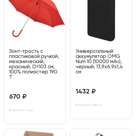
Зонт-трость с
Универсальный
пластиковой ручкой,
аккумулятор OMG
механический,
Num 10 (10000 мАч),
красный, D=103 см,
черный, 13,9х6.9х1,4
100% полиэстер 190
см
T
1432
₽
670
₽
В наличии: 686 шт
В наличии: 12 шт