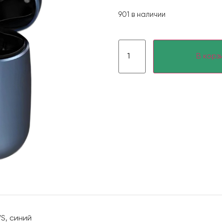
901 в наличии
В корз
S, синий