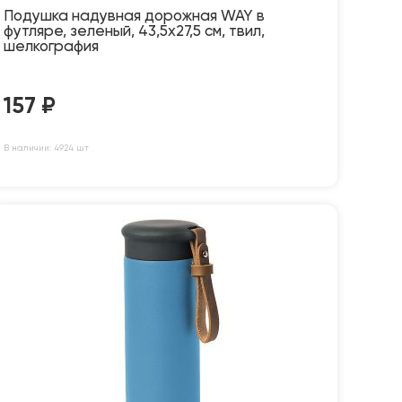
Подушка надувная дорожная WAY в
футляре, зеленый, 43,5х27,5 см, твил,
шелкография
157
₽
В наличии: 4924 шт