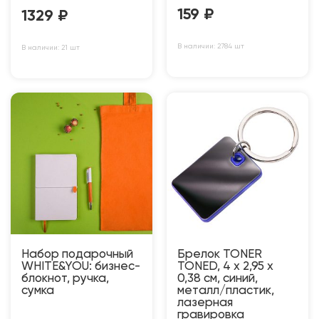
159
₽
1329
₽
В наличии: 2784 шт
В наличии: 21 шт
Набор подарочный
Брелок TONER
WHITE&YOU: бизнес-
TONED, 4 x 2,95 x
блокнот, ручка,
0,38 см, синий,
сумка
металл/пластик,
лазерная
гравировка