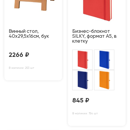
Винный стол,
Бизнес-блокнот
40х29,5х16см, бук
SILKY, формат А5, в
клетку
2266
₽
В наличии: 253 шт
845
₽
В наличии: 754 шт