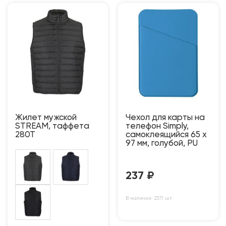
Жилет мужской
Чехол для карты на
STREAM, таффета
телефон Simply,
280Т
самоклеящийся 65 х
97 мм, голубой, PU
237
₽
В наличии: 2371 шт