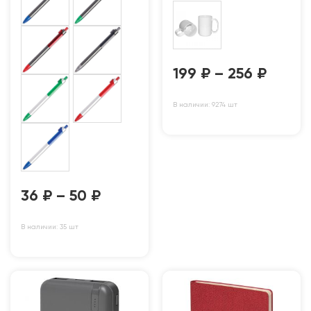
199
₽
–
256
₽
В наличии: 9274 шт
36
₽
–
50
₽
В наличии: 35 шт