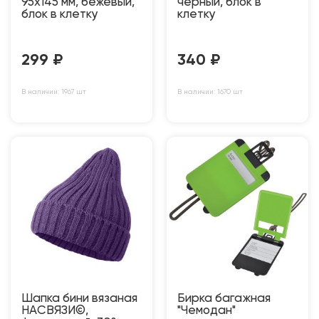
95х145 мм, бежевый,
черный, блок в
блок в клетку
клетку
299
₽
340
₽
В наличии: 1967 шт
В наличии: 1670 шт
Шапка бини вязаная
Бирка багажная
НАСВЯЗИ©,
"Чемодан"