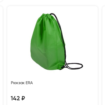
Рюкзак ERA
142
₽