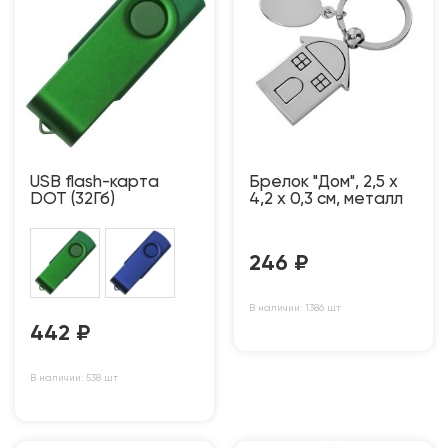
USB flash-карта
Брелок "Дом", 2,5 х
DOT (32Гб)
4,2 х 0,3 см, металл
246
₽
В наличии: 1386 шт
442
₽
В наличии: 538 шт