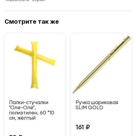
Смотрите так же
Палки-стучалки
Ручка шариковая
"Оле-Оле",
SLIM GOLD
полиэтилен, 60 *10
см, жёлтый
161
₽