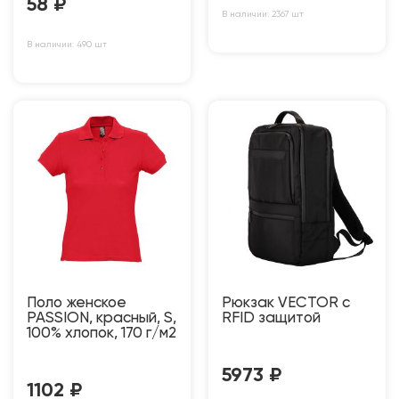
58
₽
В наличии: 2367 шт
В наличии: 490 шт
Поло женское
Рюкзак VECTOR c
PASSION, красный, S,
RFID защитой
100% хлопок, 170 г/м2
5973
₽
1102
₽