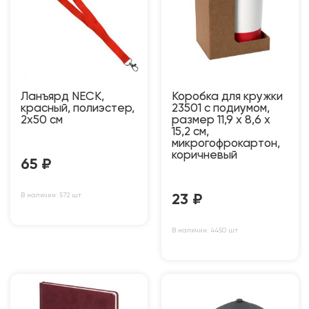
Ланъярд NECK,
Коробка для кружки
красный, полиэстер,
23501 с подиумом,
2х50 см
размер 11,9 х 8,6 х
15,2 см,
микрогофрокартон,
коричневый
65
₽
В наличии: 572 шт
23
₽
В наличии: 4450 шт