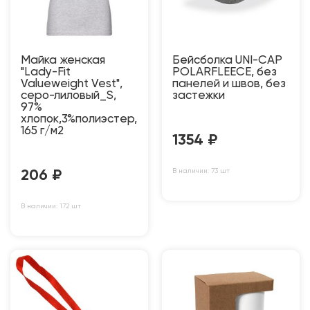
Майка женская
Бейсболка UNI-CAP
"Lady-Fit
POLARFLEECE, без
Valueweight Vest",
панелей и швов, без
серо-лиловый_S,
застежки
97%
хлопок,3%полиэстер,
165 г/м2
1354
₽
В наличии: 73 шт
206
₽
В наличии: 172 шт