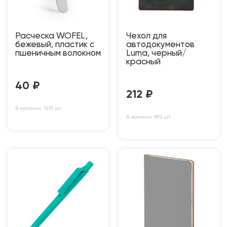
Расческа WOFEL,
Чехол для
бежевый, пластик с
автодокументов
пшеничным волокном
Luma, черный/
красный
40
₽
212
₽
В наличии: 1579 шт
В наличии: 892 шт