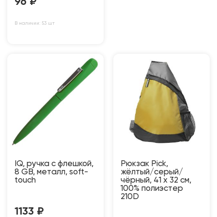
96
₽
В наличии: 53 шт
IQ, ручка с флешкой,
Рюкзак Pick,
8 GB, металл, soft-
жёлтый/серый/
touch
чёрный, 41 x 32 см,
100% полиэстер
210D
1133
₽