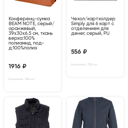
Конференц-сумка
Чехол/картхолдер
BEAM NOTE, серый/
Simply для 6 карт с
оранжевый,
отделением для
39х30х6.5 см, ткань
денег, серый, PU
верха:100%
полиамид, под-
д:100%полиэ
556
₽
В наличии: 7125 шт
1916
₽
В наличии: 1184 шт