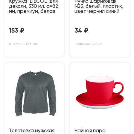
Кружка "DECOL" для
Ручка шариковая
деколи, 330 мл, d=82
N23, белый, пластик,
мм, премиум, белая
цвет чернил синий
153
₽
34
₽
В наличии: 17961 шт
В наличии: 1557 шт
Толстовка мужская
Чайная пара