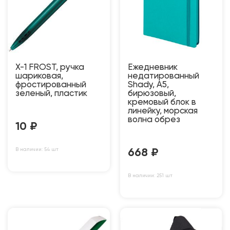
X-1 FROST, ручка
Ежедневник
шариковая,
недатированный
фростированный
Shady, А5,
зеленый, пластик
бирюзовый,
кремовый блок в
линейку, морская
волна обрез
10
₽
В наличии: 54 шт
668
₽
В наличии: 251 шт