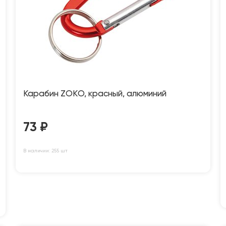
Карабин ZOKО, красный, алюминий
73
₽
В наличии: 255 шт