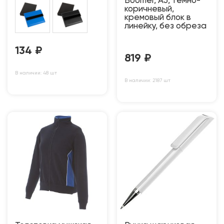
Boomer, А5, темно-
коричневый,
кремовый блок в
линейку, без обреза
134
₽
819
₽
В наличии: 48 шт
В наличии: 2187 шт