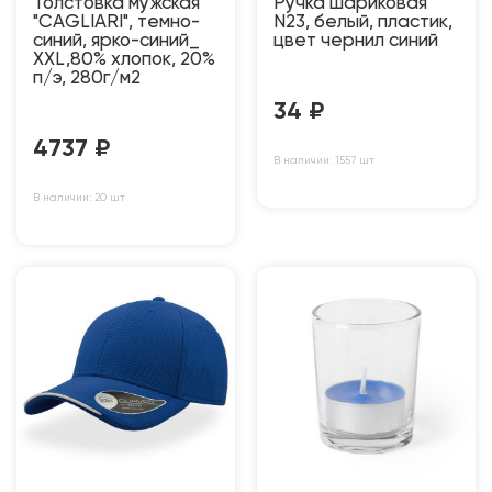
Толстовка мужская
Ручка шариковая
"CAGLIARI", темно-
N23, белый, пластик,
синий, ярко-синий_
цвет чернил синий
XXL,80% хлопок, 20%
п/э, 280г/м2
34
₽
4737
₽
В наличии: 1557 шт
В наличии: 20 шт