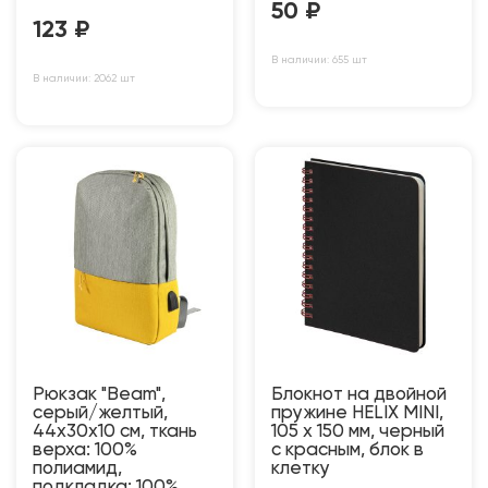
50
₽
123
₽
В наличии: 655 шт
В наличии: 2062 шт
Рюкзак "Beam",
Блокнот на двойной
серый/желтый,
пружине HELIX MINI,
44х30х10 см, ткань
105 х 150 мм, черный
верха: 100%
с красным, блок в
полиамид,
клетку
подкладка: 100%