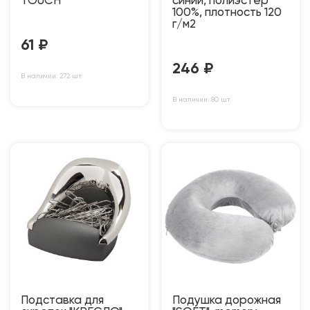
TOUCH
синий, полиэстер
100%, плотность 120
г/м2
61
₽
246
₽
В наличии: 272 шт
В наличии: 80 шт
Подставка для
Подушка дорожная