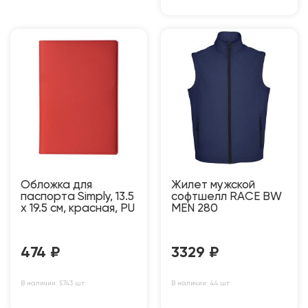
Обложка для
Жилет мужской
паспорта Simply, 13.5
софтшелл RACE BW
х 19.5 см, красная, PU
MEN 280
474
₽
3329
₽
В наличии: 5743 шт
В наличии: 44 шт