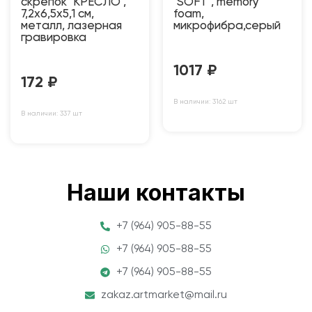
скрепок "КРЕСЛО",
"SOFT", memory
7,2х6,5х5,1 см,
foam,
металл, лазерная
микрофибра,серый
гравировка
1017
₽
172
₽
В наличии: 3162 шт
В наличии: 337 шт
Наши контакты
+7 (964) 905-88-55
+7 (964) 905-88-55
+7 (964) 905-88-55
zakaz.artmarket@mail.ru