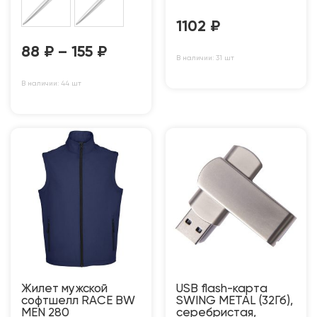
1102
₽
88
₽
–
155
₽
В наличии: 31 шт
В наличии: 44 шт
Жилет мужской
USB flash-карта
софтшелл RACE BW
SWING METAL (32Гб),
MEN 280
серебристая,