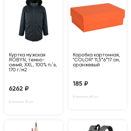
Куртка мужская
Коробка картонная,
ROBYN, темно-
"COLOR" 11,5*6*17 см,
синий, XXL, 100% п/э,
оранжевый
170 г/м2
185
₽
6262
₽
В наличии: 697 шт
В наличии: 56 шт