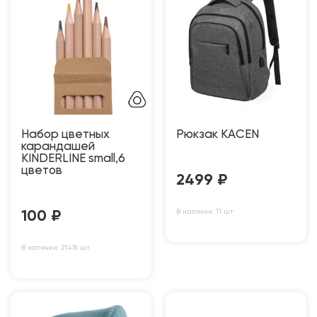
Набор цветных
Рюкзак KACEN
карандашей
KINDERLINE small,6
цветов
2499
₽
В наличии: 11 шт
100
₽
В наличии: 21476 шт