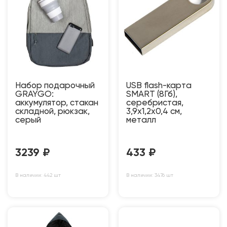
Набор подарочный
USB flash-карта
GRAYGO:
SMART (8Гб),
аккумулятор, стакан
серебристая,
складной, рюкзак,
3,9х1,2х0,4 см,
серый
металл
3239
₽
433
₽
В наличии: 442 шт
В наличии: 3476 шт