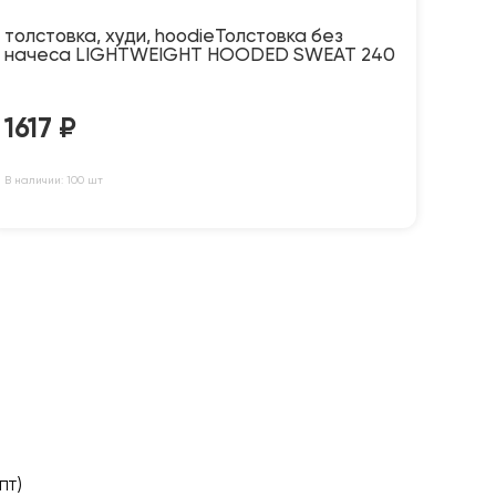
толстовка, худи, hoodieТолстовка без
начеса LIGHTWEIGHT HOODED SWEAT 240
1617
₽
В наличии: 100 шт
пт)