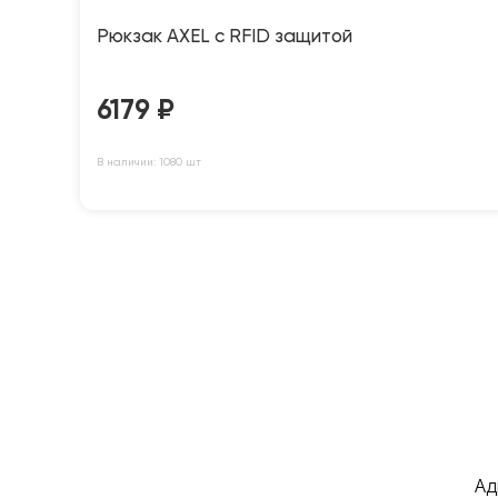
Рюкзак AXEL c RFID защитой
6179
₽
В наличии: 1080 шт
Ад