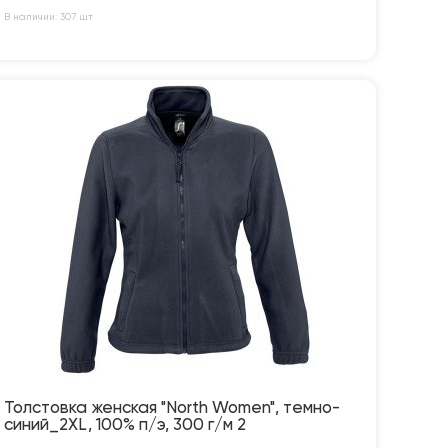
В наличии: 307 шт
Толстовка женская "North Women", темно-
синий_2XL, 100% п/э, 300 г/м 2