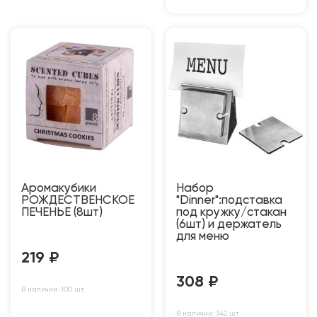
Аромакубики
Набор
РОЖДЕСТВЕНСКОЕ
"Dinner":подставка
ПЕЧЕНЬЕ (8шт)
под кружку/стакан
(6шт) и держатель
для меню
219
₽
308
₽
В наличии: 100 шт
В наличии: 342 шт