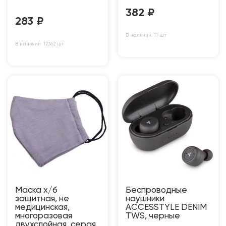
382
₽
283
₽
В наличии: 11 шт
В наличии: 12362 шт
Маска х/б
Беспроводные
защитная, не
наушники
медицинская,
ACCESSTYLE DENIM
многоразовая
TWS, черные
двухслойная, серая