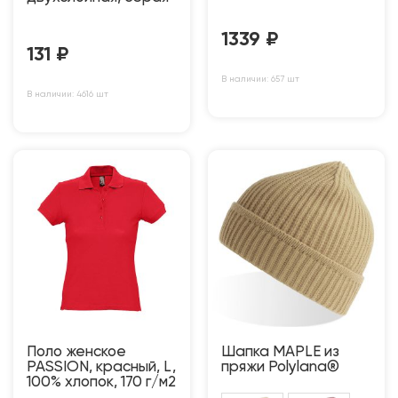
1339
₽
131
₽
В наличии: 657 шт
В наличии: 4616 шт
Поло женское
Шапка MAPLE из
PASSION, красный, L,
пряжи Polylana®
100% хлопок, 170 г/м2