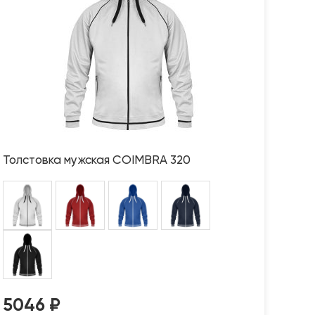
Толстовка мужская COIMBRA 320
5046
₽