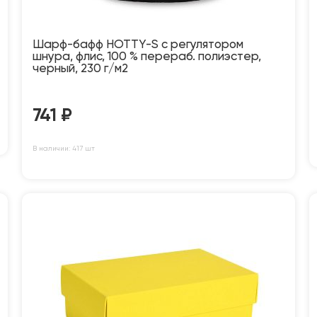
Шарф-бафф HOTTY-S с регулятором
шнура, флис, 100 % перераб. полиэстер,
черный, 230 г/м2
741
₽
В наличии: 417 шт