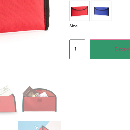
Size
В корз