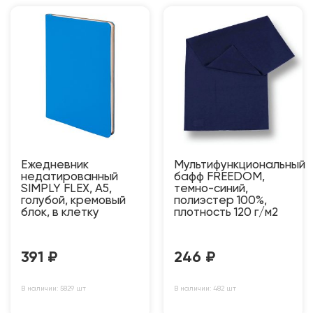
Ежедневник
Мультифункциональный
недатированный
бафф FREEDOM,
SIMPLY FLEX, А5,
темно-синий,
голубой, кремовый
полиэстер 100%,
блок, в клетку
плотность 120 г/м2
391
₽
246
₽
В наличии: 5829 шт
В наличии: 482 шт