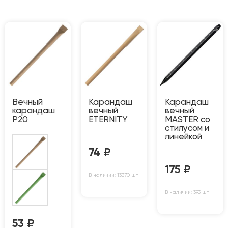
Вечный
Карандаш
Карандаш
карандаш
вечный
вечный
P20
ETERNITY
MASTER со
стилусом и
линейкой
74
₽
175
₽
В наличии: 13370 шт
В наличии: 393 шт
53
₽