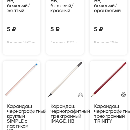
HB,
HB,
HB,
бежевый/
бежевый/
бежевый/
желтый
красный
оранжевый
5
₽
5
₽
5
₽
В наличии: 14687 шт
В наличии: 18252 шт
В наличии: 13244 шт
Карандаш
Карандаш
Карандаш
чернографитный
чернографитный
чернографитн
круглый
трехгранный
трехгранный
SIMPLE с
IMAGE, HB
TRINITY
ластиком,