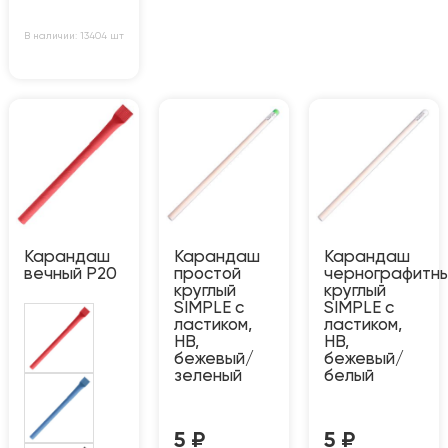
В наличии: 13404 шт
Карандаш
Карандаш
Карандаш
вечный P20
простой
чернографитн
круглый
круглый
SIMPLE с
SIMPLE с
ластиком,
ластиком,
HB,
HB,
бежевый/
бежевый/
зеленый
белый
5
₽
5
₽