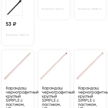
В наличии: 400 шт
В наличии: 36658 шт
53
₽
В наличии: 12601 шт
Карандаш
Карандаш
Карандаш
чернографитный
чернографитный
чернографитн
круглый
круглый
круглый
SIMPLE с
SIMPLE с
SIMPLE с
ластиком,
ластиком,
ластиком,