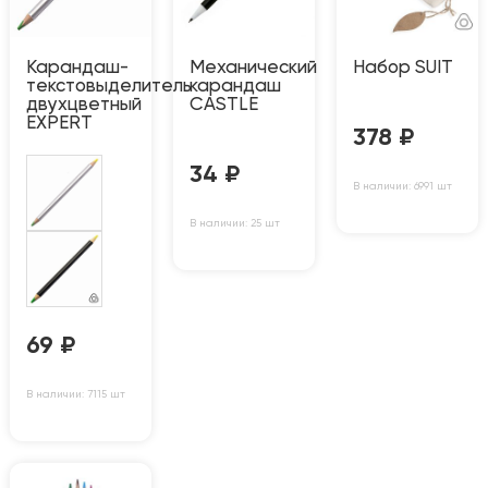
Карандаш-
Механический
Набор SUIT
текстовыделитель
карандаш
двухцветный
CASTLЕ
EXPERT
378
₽
34
₽
В наличии: 6991 шт
В наличии: 25 шт
69
₽
В наличии: 7115 шт