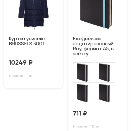
Куртка унисекс
Ежедневник
BRUSSELS 300T
недатированный
Ray, формат А5, в
клетку
10249
₽
В наличии: 11 шт
711
₽
В наличии: 1153 шт