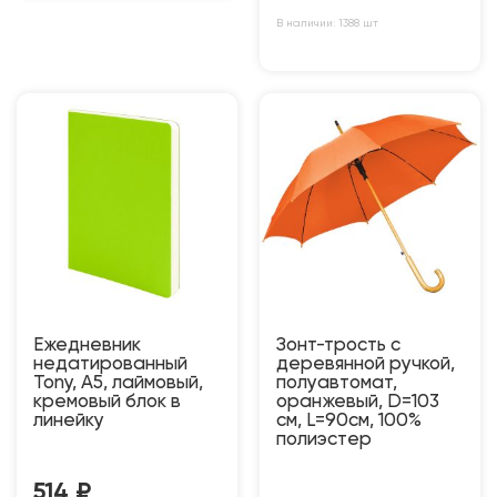
В наличии: 1388 шт
Ежедневник
Зонт-трость с
недатированный
деревянной ручкой,
Tony, А5, лаймовый,
полуавтомат,
кремовый блок в
оранжевый, D=103
линейку
см, L=90см, 100%
полиэстер
514
₽