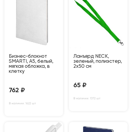
Бизнес-блокнот
Ланъярд NECK,
SMARTI, A5, белый,
зеленый, полиэстер,
мягкая обложка, в
2х50 см
клетку
65
₽
762
₽
В наличии: 1372 шт
В наличии: 1622 шт