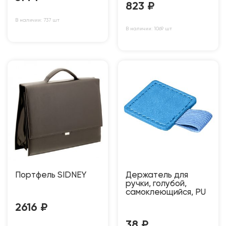
823
₽
В наличии: 737 шт
В наличии: 1069 шт
Портфель SIDNEY
Держатель для
ручки, голубой,
самоклеющийся, PU
2616
₽
38
₽