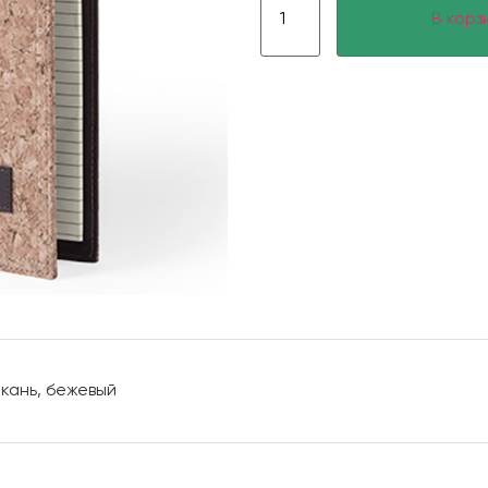
В корз
кань, бежевый