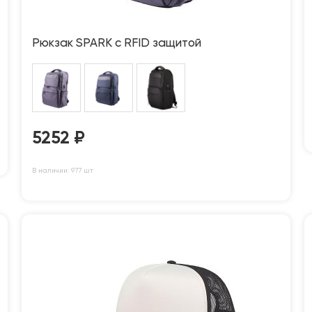
Рюкзак SPARK c RFID защитой
5252
₽
В наличии: 977 шт