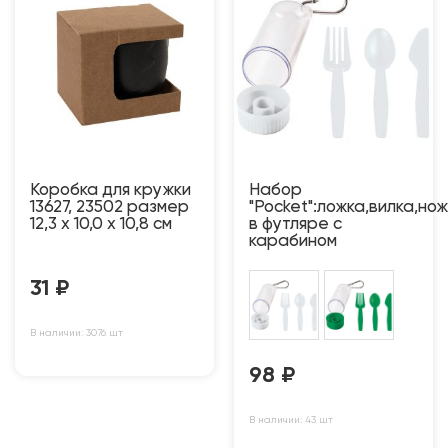
Коробка для кружки
Набор
13627, 23502 размер
"Pocket":ложка,вилка,нож
12,3 х 10,0 х 10,8 см
в футляре с
карабином
31
₽
В наличии: 3076 шт
98
₽
В наличии: 43 шт