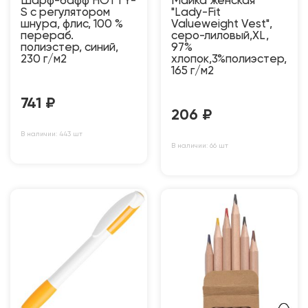
Шарф-бафф HOTTY-
Майка женская
S с регулятором
"Lady-Fit
шнура, флис, 100 %
Valueweight Vest",
перераб.
серо-лиловый,XL,
полиэстер, синий,
97%
230 г/м2
хлопок,3%полиэстер,
165 г/м2
741
₽
206
₽
В наличии: 443 шт
В наличии: 66 шт