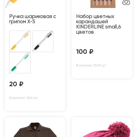
Ручка шариковая с
Набор цветных
грипом X-5
карандашей
KINDERLINE small,6
цветов
100
₽
В наличии: 21476 шт
20
₽
В наличии: 1246 шт