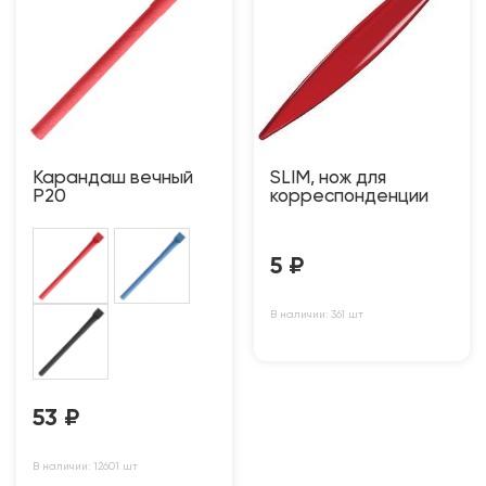
Карандаш вечный
SLIM, нож для
P20
корреспонденции
5
₽
В наличии: 361 шт
53
₽
В наличии: 12601 шт