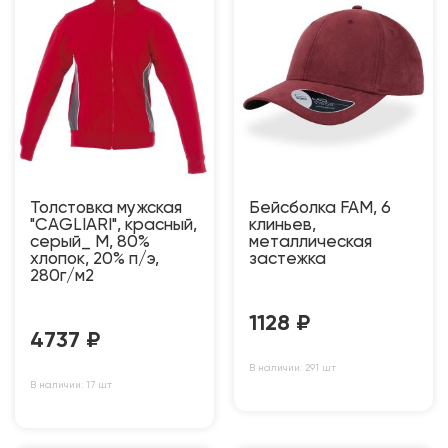
Толстовка мужская
Бейсболка FAM, 6
"CAGLIARI", красный,
клиньев,
серый_ M, 80%
металлическая
хлопок, 20% п/э,
застежка
280г/м2
1128
₽
4737
₽
В наличии: 291 шт
В наличии: 17 шт