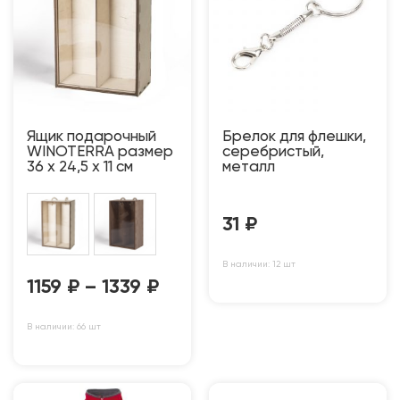
Ящик подарочный
Брелок для флешки,
WINOTERRA размер
серебристый,
36 х 24,5 х 11 см
металл
31
₽
В наличии: 12 шт
1159
₽
–
1339
₽
В наличии: 66 шт