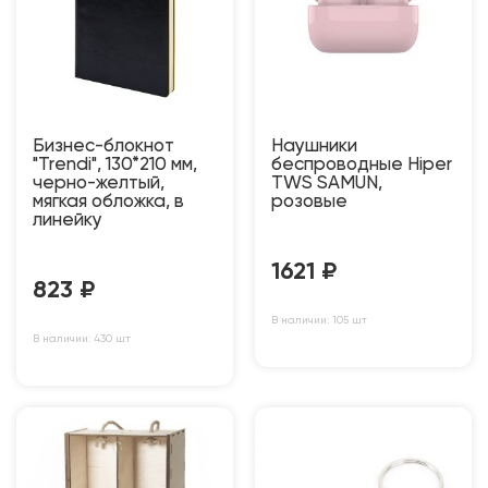
Бизнес-блокнот
Наушники
"Trendi", 130*210 мм,
беспроводные Hiper
черно-желтый,
TWS SAMUN,
мягкая обложка, в
розовые
линейку
1621
₽
823
₽
В наличии: 105 шт
В наличии: 430 шт