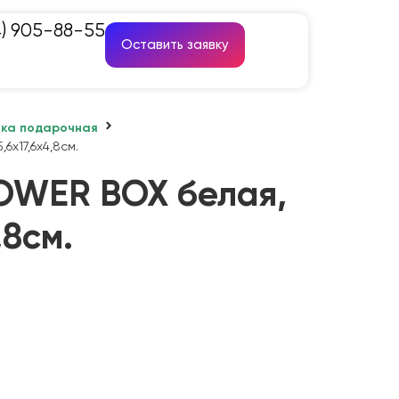
4) 905-88-55
Оставить заявку
вка подарочная
6х17,6х4,8см.
OWER BOX белая,
,8см.