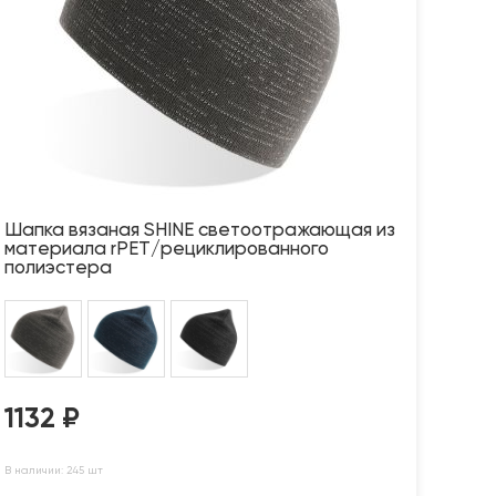
Шапка вязаная SHINE светоотражающая из
материала rPET/рециклированного
полиэстера
1132
₽
В наличии: 245 шт