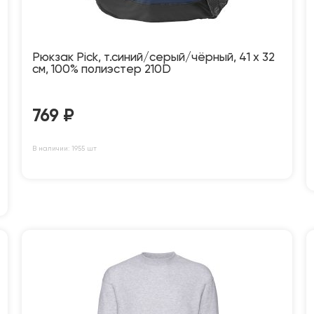
Рюкзак Pick, т.синий/серый/чёрный, 41 x 32
см, 100% полиэстер 210D
769
₽
В наличии: 1955 шт