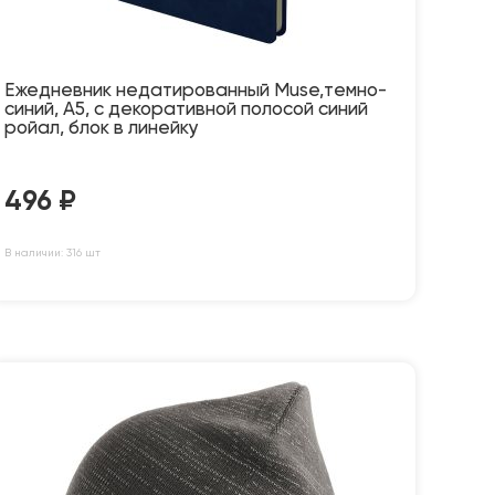
Ежедневник недатированный Muse,темно-
синий, А5, с декоративной полосой синий
ройал, блок в линейку
496
₽
В наличии: 316 шт