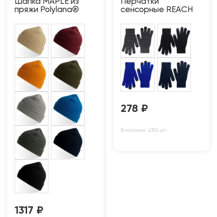
Шапка MAPLE из
Перчатки
пряжи Polylana®
сенсорные REACH
278
₽
В наличии: 4392 шт
1317
₽