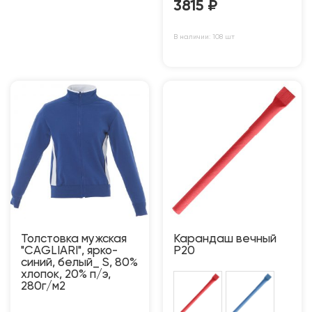
3815
₽
В наличии: 108 шт
Толстовка мужская
Карандаш вечный
"CAGLIARI", ярко-
P20
синий, белый_ S, 80%
хлопок, 20% п/э,
280г/м2