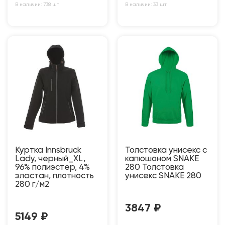
В наличии: 738 шт
В наличии: 33 шт
Куртка Innsbruck
Толстовка унисекс с
Lady, черный_XL,
капюшоном SNAKE
96% полиэстер, 4%
280 Толстовка
эластан, плотность
унисекс SNAKE 280
280 г/м2
3847
₽
5149
₽