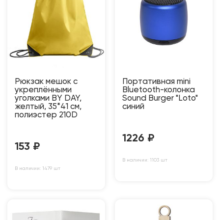
Рюкзак мешок с
Портативная mini
укреплёнными
Bluetooth-колонка
уголками BY DAY,
Sound Burger "Loto"
желтый, 35*41 см,
синий
полиэстер 210D
1226
₽
153
₽
В наличии: 1103 шт
В наличии: 1479 шт