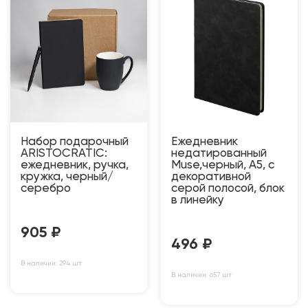
Набор подарочный
Ежедневник
ARISTOCRATIC:
недатированный
ежедневник, ручка,
Muse,черный, А5, с
кружка, черный/
декоративной
серебро
серой полосой, блок
в линейку
905
₽
496
₽
В наличии: 294 шт
В наличии: 657 шт