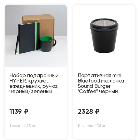
Набор подарочный
Портативная mini
HYPER: кружка,
Bluetooth-колонка
ежедневник, ручка,
Sound Burger
черный/зеленый
"Coffee" черный
1139
₽
2328
₽
В наличии: 276 шт
В наличии: 1925 шт