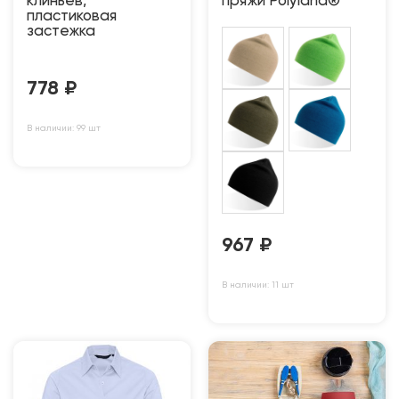
клиньев,
пряжи Polylana®
пластиковая
застежка
778
₽
В наличии: 99 шт
967
₽
В наличии: 11 шт