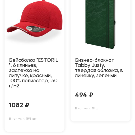
Бейсболка "ESTORIL
Бизнес-блокнот
", 6 клиньев,
Tabby Justy,
застежка на
твердая обложка, в
липучке, красный,
линейку, зеленый
100% полиэстер, 150
г/м2
494
₽
1082
₽
В наличии: 19 шт
В наличии: 1595 шт