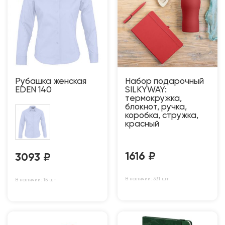
Рубашка женская
Набор подарочный
EDEN 140
SILKYWAY:
термокружка,
блокнот, ручка,
коробка, стружка,
красный
1616
₽
3093
₽
В наличии: 331 шт
В наличии: 15 шт