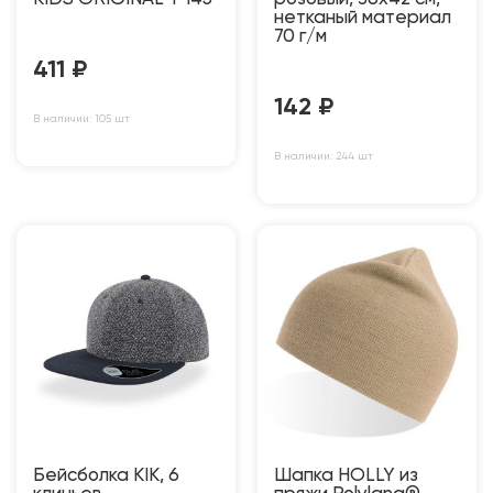
нетканый материал
70 г/м
411
₽
142
₽
В наличии: 105 шт
В наличии: 244 шт
Бейсболка KIK, 6
Шапка HOLLY из