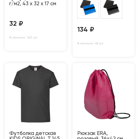
г/м2, 43 x 32 x 17 cм
32
₽
134
₽
В наличии: 1221 шт
В наличии: 48 шт
Футболка детская
Рюкзак ERA,
KIDS ORIGINAL T 145
розовый, 36х42 см,