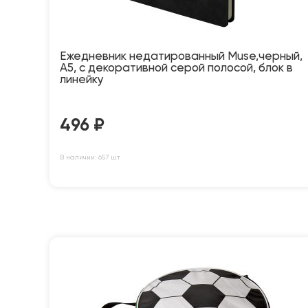
Ежедневник недатированный Muse,черный,
А5, с декоративной серой полосой, блок в
линейку
496
₽
В наличии: 657 шт