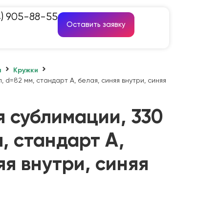
4) 905-88-55
Оставить заявку
а
Кружки
, d=82 мм, стандарт А, белая, синяя внутри, синяя
 сублимации, 330
м, стандарт А,
яя внутри, синяя