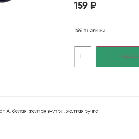
159
₽
1698 в наличии
В корз
рт А, белая, желтая внутри, желтая ручка