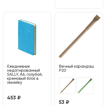
Ежедневник
Вечный карандаш
недатированный
P20
SALLY, A6, голубой,
кремовый блок в
линейку
453
₽
53
₽