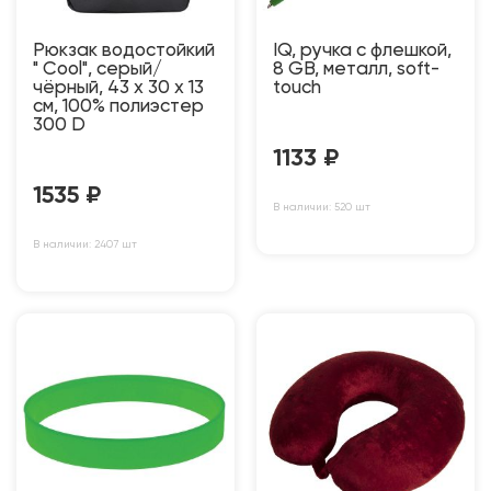
Рюкзак водостойкий
IQ, ручка с флешкой,
" Cool", серый/
8 GB, металл, soft-
чёрный, 43 x 30 x 13
touch
см, 100% полиэстер
300 D
1133
₽
1535
₽
В наличии: 520 шт
В наличии: 2407 шт