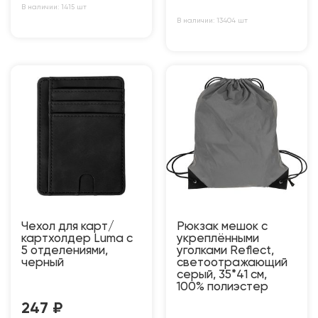
В наличии: 1415 шт
В наличии: 13404 шт
Чехол для карт/
Рюкзак мешок с
картхолдер Luma с
укреплёнными
5 отделениями,
уголками Reflect,
черный
светоотражающий
серый, 35*41 см,
100% полиэстер
247
₽