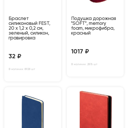
Браслет
Подушка дорожная
силиконовый FEST,
"SOFT", memory
20 x 1,2 x 0,2 см,
foam, микрофибра,
зеленый, силикон,
красный
гравировка
1017
₽
32
₽
В наличии: 2876 шт
В наличии: 8928 шт