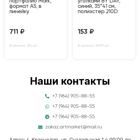
портфолио Mark,
уголками BY DAY,
формат А5, в
синий, 35*41 см,
линейку
полиэстер 210D
711
₽
153
₽
В наличии: 292 шт
В наличии: 50379 шт
Наши контакты
+7 (964) 905-88-55
+7 (964) 905-88-55
+7 (964) 905-88-55
zakaz.artmarket@mail.ru
Адрес: г. Краснодар, ул. Суздальская 1 с 09:00 до