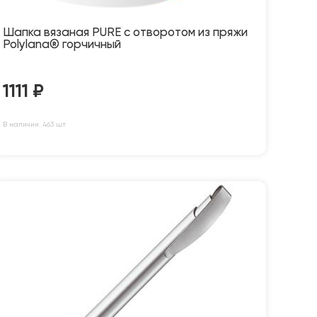
Шапка вязаная PURE с отворотом из пряжи
Polylana® горчичный
1111
₽
В наличии: 463 шт