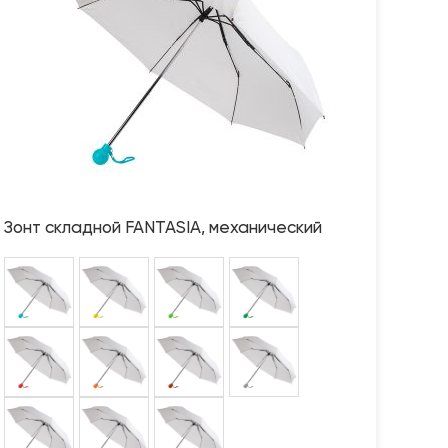
Зонт складной FANTASIA, механический