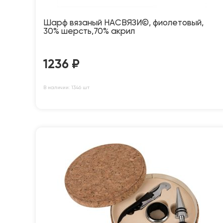
Шарф вязаный НАСВЯЗИ©, фиолетовый,
30% шерсть,70% акрил
1236
₽
В наличии: 1346 шт