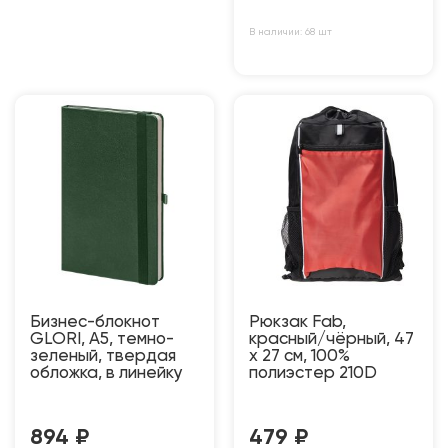
В наличии: 68 шт
Бизнес-блокнот
Рюкзак Fab,
GLORI, A5, темно-
красный/чёрный, 47
зеленый, твердая
x 27 см, 100%
обложка, в линейку
полиэстер 210D
894
₽
479
₽