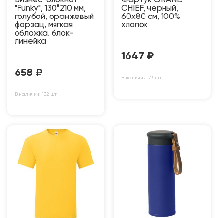
Бизнес-блокнот
Фартук GRAND
"Funky", 130*210 мм,
CHIEF, чёрный,
голубой, оранжевый
60х80 см, 100%
форзац, мягкая
хлопок
обложка, блок-
линейка
1647
₽
658
₽
В наличии: 73 шт
В наличии: 132 шт