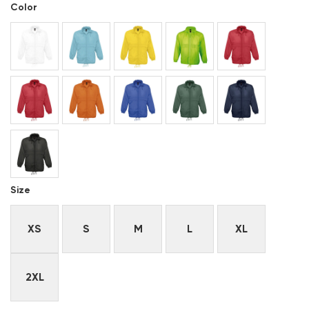
Color
Size
XS
S
M
L
XL
2XL