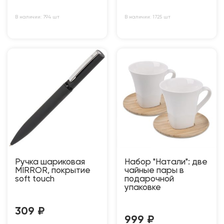
В наличии: 794 шт
В наличии: 1725 шт
Ручка шариковая
Набор "Натали": две
MIRROR, покрытие
чайные пары в
soft touch
подарочной
упаковке
309
₽
999
₽