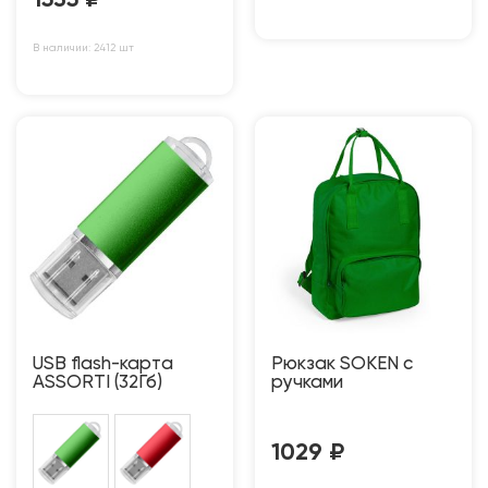
1535
₽
В наличии: 2412 шт
USB flash-карта
Рюкзак SOKEN c
ASSORTI (32Гб)
ручками
1029
₽