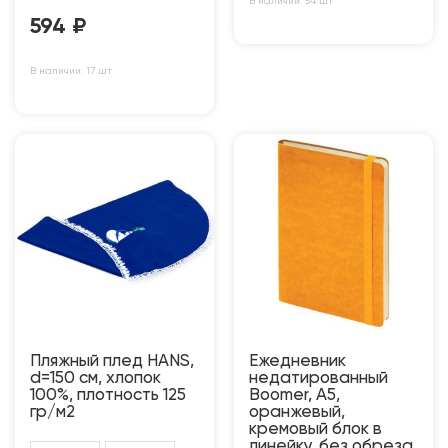
В наличии: 54 шт
594
₽
В наличии: 17 шт
Пляжный плед HANS,
Ежедневник
d=150 см, хлопок
недатированный
100%, плотность 125
Boomer, А5,
гр/м2
оранжевый,
кремовый блок в
линейку, без обреза