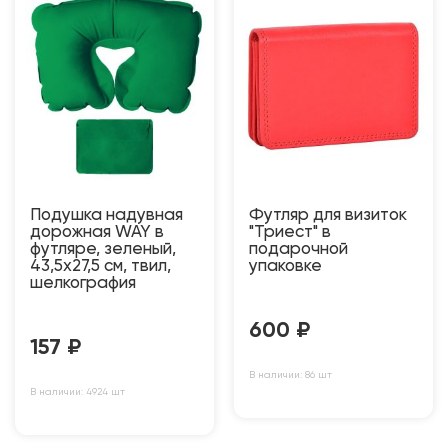
Подушка надувная
Футляр для визиток
дорожная WAY в
"Триест" в
футляре, зеленый,
подарочной
43,5х27,5 см, твил,
упаковке
шелкография
600
₽
157
₽
В наличии: 86 шт
В наличии: 4924 шт