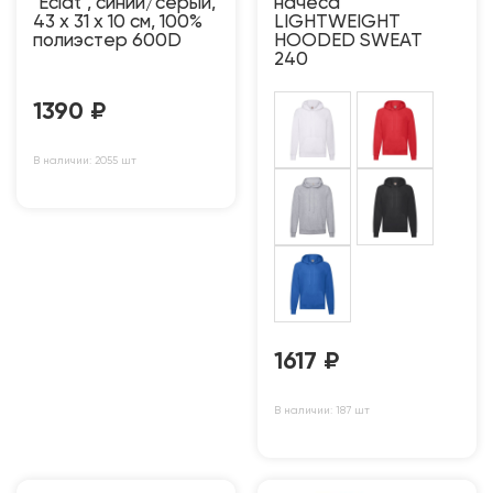
"Eclat", синий/серый,
начеса
43 x 31 x 10 см, 100%
LIGHTWEIGHT
полиэстер 600D
HOODED SWEAT
240
1390
₽
В наличии: 2055 шт
1617
₽
В наличии: 187 шт