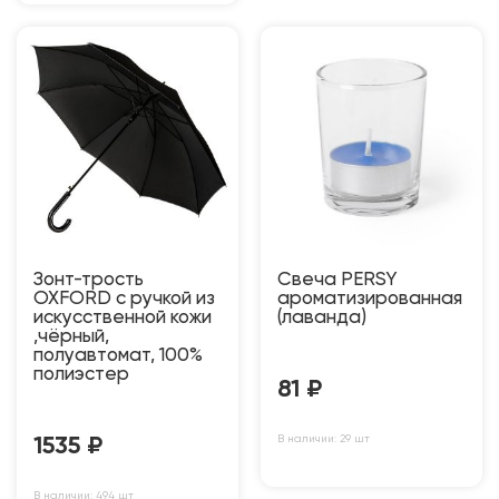
Зонт-трость
Свеча PERSY
OXFORD с ручкой из
ароматизированная
искусственной кожи
(лаванда)
,чёрный,
полуавтомат, 100%
полиэстер
81
₽
В наличии: 29 шт
1535
₽
В наличии: 494 шт