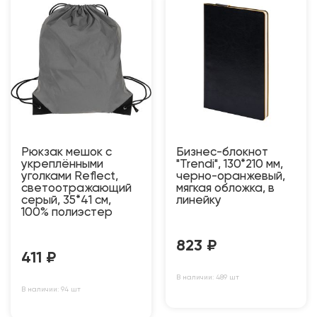
Рюкзак мешок с
Бизнес-блокнот
укреплёнными
"Trendi", 130*210 мм,
уголками Reflect,
черно-оранжевый,
светоотражающий
мягкая обложка, в
серый, 35*41 см,
линейку
100% полиэстер
823
₽
411
₽
В наличии: 489 шт
В наличии: 94 шт