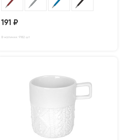
191
₽
В наличии: 9182 шт