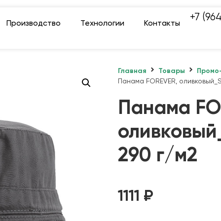
+7 (96
Производство
Технологии
Контакты
Главная
Товары
Промо
Панама FOREVER, оливковый_S/
Панама FO
оливковый
290 г/м2
1111
₽