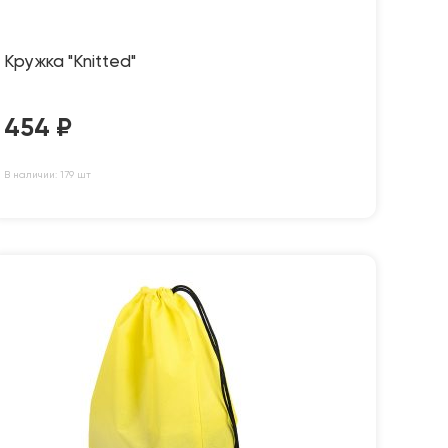
Кружка "Knitted"
454
₽
В наличии: 179 шт