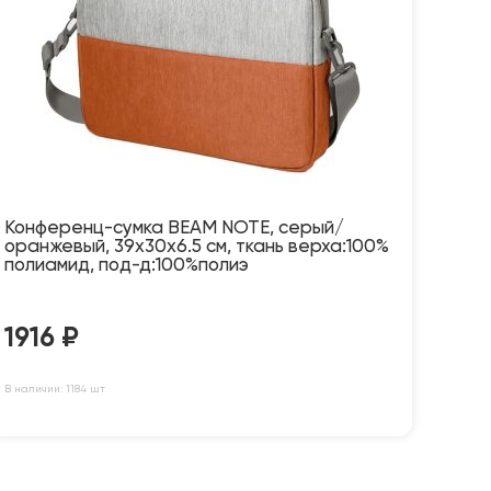
Конференц-сумка BEAM NOTE, серый/
оранжевый, 39х30х6.5 см, ткань верха:100%
полиамид, под-д:100%полиэ
1916
₽
В наличии: 1184 шт