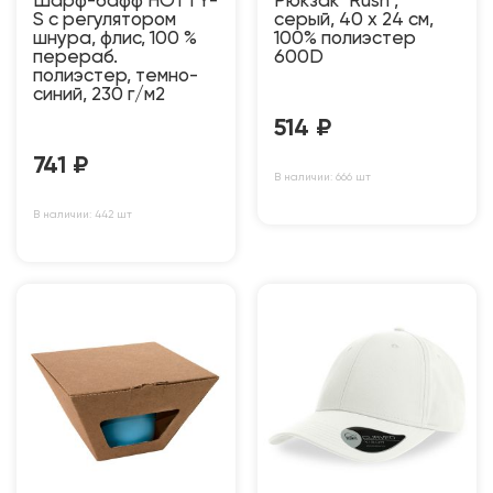
Шарф-бафф HOTTY-
Рюкзак "Rush",
S с регулятором
серый, 40 x 24 см,
шнура, флис, 100 %
100% полиэстер
перераб.
600D
полиэстер, темно-
синий, 230 г/м2
514
₽
741
₽
В наличии: 666 шт
В наличии: 442 шт