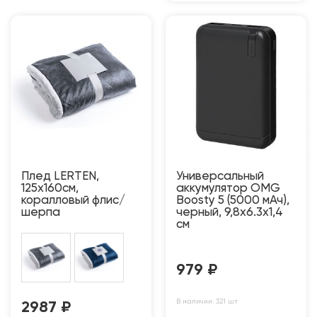
Плед LERTEN,
Универсальный
125x160см,
аккумулятор OMG
коралловый флис/
Boosty 5 (5000 мАч),
шерпа
черный, 9,8х6.3х1,4
см
979
₽
В наличии: 321 шт
2987
₽