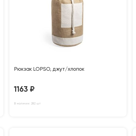
Рюкзак LOPSO, джут/хлопок
1163
₽
В наличии: 282 шт