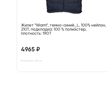
Жилет "Warm", темно-синий_L, 100% нейлон,
210Т, подкладка: 100 % полиэстер,
плотность: 190T
4965
₽
В наличии: 416 шт