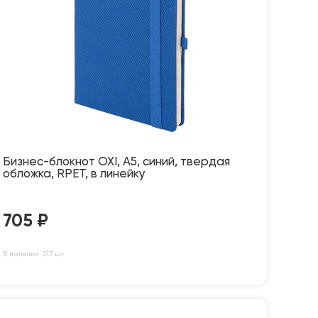
Бизнес-блокнот OXI, A5, синий, твердая
обложка, RPET, в линейку
705
₽
В наличии: 317 шт