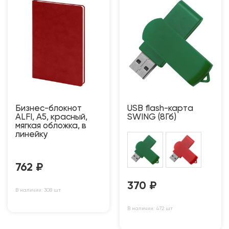
Бизнес-блокнот
USB flash-карта
ALFI, A5, красный,
SWING (8Гб)
мягкая обложка, в
линейку
762
₽
370
₽
В наличии: 308 шт
В наличии: 472 шт