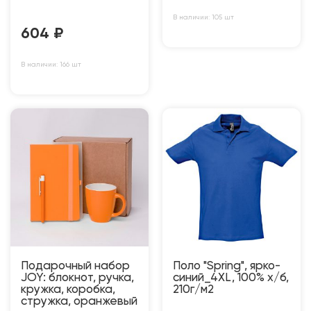
В наличии: 105 шт
604
₽
В наличии: 166 шт
Подарочный набор
Поло "Spring", ярко-
JOY: блокнот, ручка,
синий_4XL, 100% х/б,
кружка, коробка,
210г/м2
стружка, оранжевый