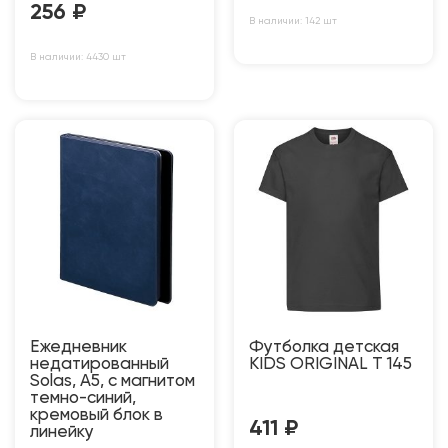
256
₽
В наличии: 142 шт
В наличии: 4430 шт
Ежедневник
Футболка детская
недатированный
KIDS ORIGINAL T 145
Solas, А5, с магнитом
темно-синий,
кремовый блок в
411
₽
линейку