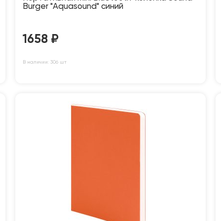
Burger "Aquasound" синий
1658
₽
В наличии: 306 шт