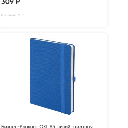
309
₽
В наличии: 19 шт
Бизнес-блокнот OXI, A5, синий, твердая