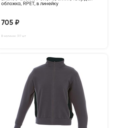
обложка, RPET, в линейку
705
₽
В наличии: 317 шт