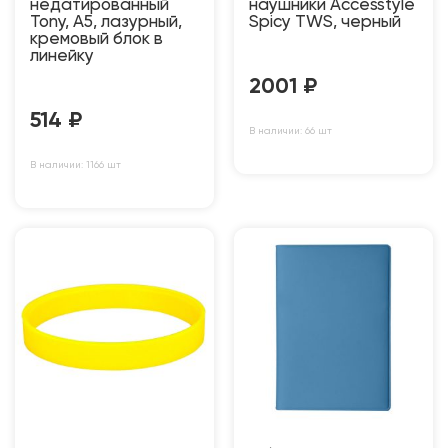
недатированный
наушники Accesstyle
Tony, А5, лазурный,
Spicy TWS, черный
кремовый блок в
линейку
2001
₽
514
₽
В наличии: 66 шт
В наличии: 1166 шт