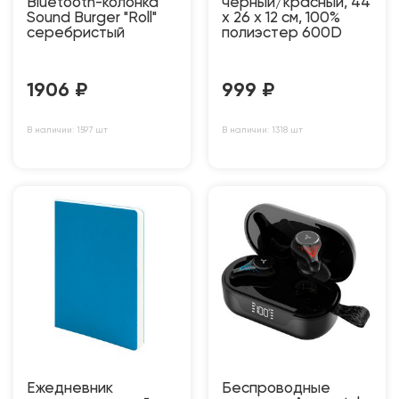
Bluetooth-колонка
чёрный/красный, 44
Sound Burger "Roll"
x 26 x 12 см, 100%
серебристый
полиэстер 600D
1906
₽
999
₽
В наличии: 1597 шт
В наличии: 1318 шт
Ежедневник
Беспроводные