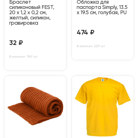
Браслет
Обложка для
силиконовый FEST,
паспорта Simply, 13.5
20 x 1,2 x 0,2 см,
х 19.5 см, голубая, PU
желтый, силикон,
гравировка
474
₽
32
₽
В наличии: 2231 шт
В наличии: 7967 шт