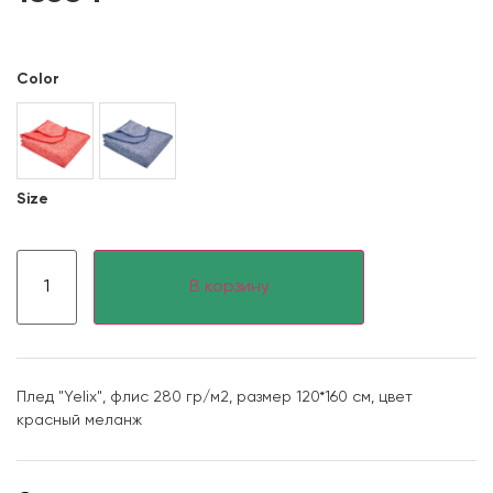
Color
Size
В корзину
Плед "Yelix", флис 280 гр/м2, размер 120*160 см, цвет
красный меланж