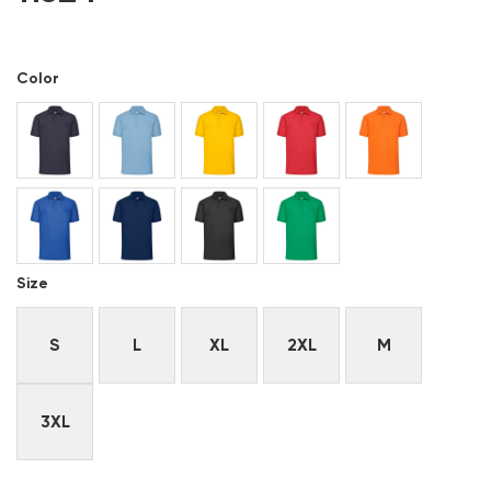
Color
Size
S
L
XL
2XL
M
3XL