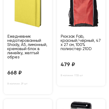
Ежедневник
Рюкзак Fab,
недатированный
красный/чёрный, 47
Shady, А5, лимонный,
x 27 см, 100%
кремовый блок в
полиэстер 210D
линейку, желтый
обрез
479
₽
668
₽
В наличии: 1725 шт
В наличии: 29 шт