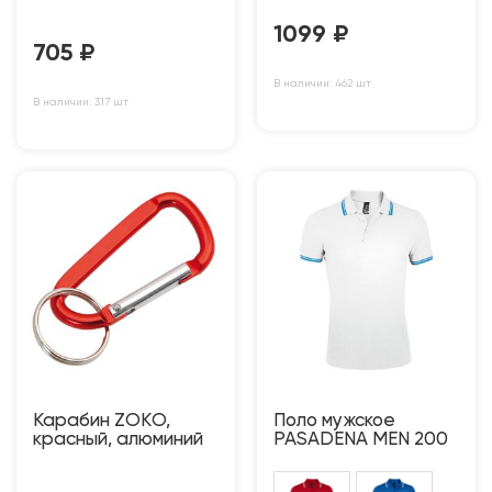
1099
₽
705
₽
В наличии: 462 шт
В наличии: 317 шт
Карабин ZOKО,
Поло мужское
красный, алюминий
PASADENA MEN 200