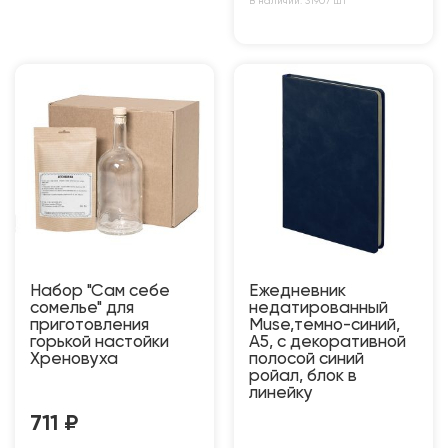
В наличии: 31907 шт
Набор "Сам себе
Ежедневник
сомелье" для
недатированный
приготовления
Muse,темно-синий,
горькой настойки
А5, с декоративной
Хреновуха
полосой синий
ройал, блок в
линейку
711
₽