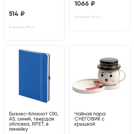
1066
₽
514
₽
В наличии: 166 шт
В наличии: 873 шт
Бизнес-блокнот OXI,
Чайная пара
A5, синий, твердая
СНЕГОВИК с
обложка, RPET, в
крышкой
линейку