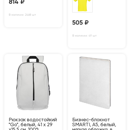
814
₽
В наличии: 2468 шт
505
₽
В наличии: 49 шт
Рюкзак водостойкий
Бизнес-блокнот
"Go", белый, 41 х 29
SMARTI, A5, белый,
х15,5 см, 100%
мягкая обложка, в