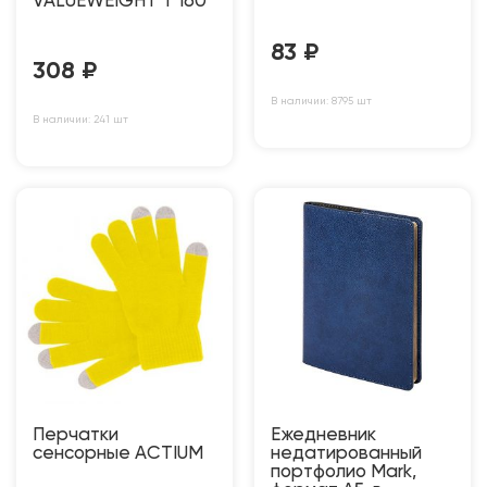
VALUEWEIGHT T 160
83
₽
308
₽
В наличии: 8795 шт
В наличии: 241 шт
Перчатки
Ежедневник
сенсорные ACTIUM
недатированный
портфолио Mark,