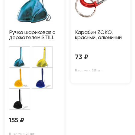
Ручка шариковая с
Карабин ZOKО,
держателем STILL
красный, алюминий
73
₽
В наличии: 255 шт
155
₽
В наличии: 24 шт