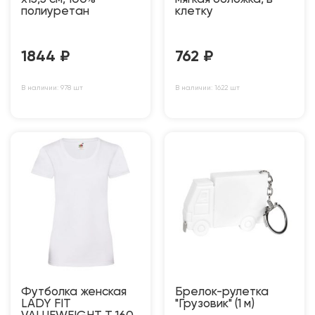
полиуретан
клетку
1844
₽
762
₽
В наличии: 978 шт
В наличии: 1622 шт
Футболка женская
Брелок-рулетка
LADY FIT
"Грузовик" (1 м)