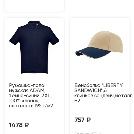
Рубашка-поло
Бейсболка "LIBERTY
мужская ADAM,
SANDWICH",6
темно-синий, 3XL,
клиньев,сэндвич,металл
100% хлопок,
м2
плотность 195 г/м2
757
₽
1478
₽
В наличии: 4241 шт