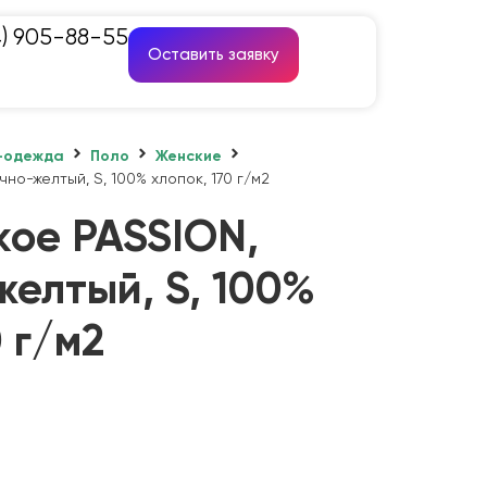
4) 905-88-55
Оставить заявку
-одежда
Поло
Женские
но-желтый, S, 100% хлопок, 170 г/м2
кое PASSION,
елтый, S, 100%
0 г/м2