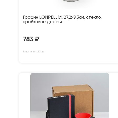
Графин LONPEL, 1л, 27,2х9,3см, стекло,
пробковое дерево
783
₽
В наличии: 221 шт