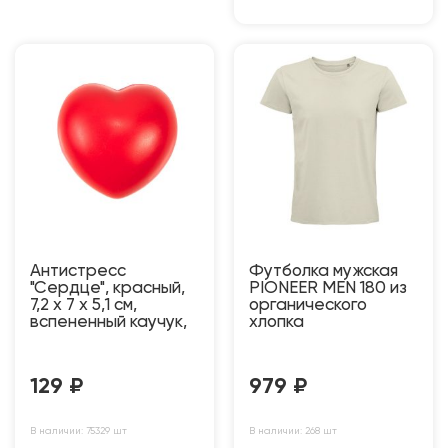
Антистресс
Футболка мужская
"Сердце", красный,
PIONEER MEN 180 из
7,2 х 7 х 5,1 см,
органического
вспененный каучук,
хлопка
129
₽
979
₽
В наличии: 75329 шт
В наличии: 268 шт