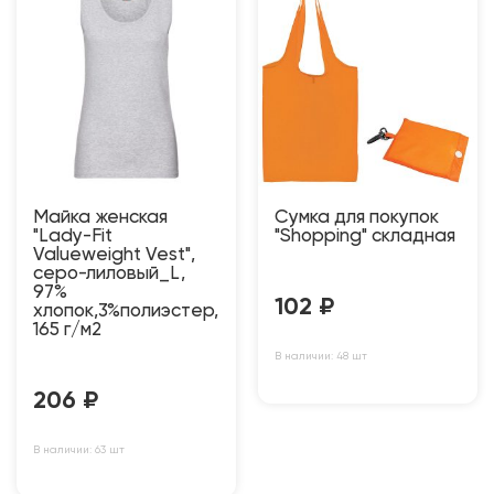
Майка женская
Сумка для покупок
"Lady-Fit
"Shopping" складная
Valueweight Vest",
серо-лиловый_L,
97%
102
₽
хлопок,3%полиэстер,
165 г/м2
В наличии: 48 шт
206
₽
В наличии: 63 шт